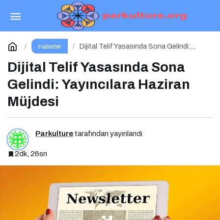
Vergi Mahkemesi Dilekçesi Nasıl Hazırlanır?
Paylaş
Yorum Yap
Dijital Telif Yasasında Sona Gelindi:
Haberler
Yayıncılara Haziran Müjdesi
Dijital Telif Yasasında Sona
Gelindi: Yayıncılara Haziran
Müjdesi
Parkulture
tarafından yayınlandı
2dk, 26sn