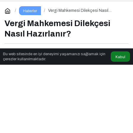
Vergi Mahkemesi Dilekçesi Nasıl
Haberler
Hazırlanır?
Vergi Mahkemesi Dilekçesi
Nasıl Hazırlanır?
Parkulture
tarafından yayınlandı
Bu web sitesinde en iyi deneyimi yaşamanızı sağlamak için
Kabul
çerezler kullanılmaktadır.
5dk, 30sn