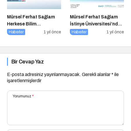
Mürsel Ferhat Sağlam
Mürsel Ferhat Sağlam
Herkese Bilim
İstinye Üniversitesi’nde
Teknoloji’de “Iceberg of
Dijital Medya
Haberler
1 yıl önce
Haberler
1 yıl önce
Ingonarce Fenomeni”ni
Okuryazarlığı
Yazdı
Kapsamında
Konuşacak!
Bir Cevap Yaz
E-posta adresiniz yayınlanmayacak.
Gerekli alanlar
*
ile
işaretlenmişlerdir
Yorumunuz
*