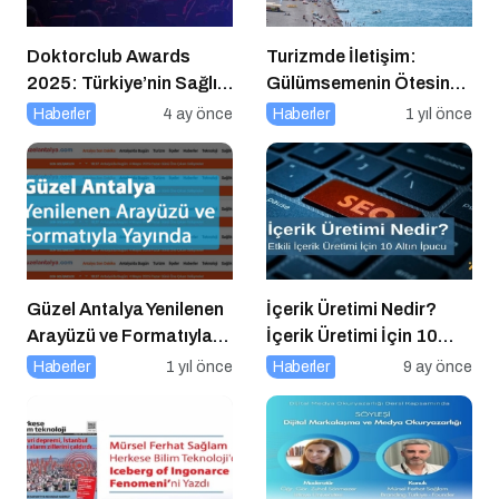
Doktorclub Awards
Turizmde İletişim:
2025: Türkiye’nin Sağlık
Gülümsemenin Ötesinde
Ödülleri 9. Kez
Bir Sanat
Haberler
4 ay önce
Haberler
1 yıl önce
Sahiplerini Buluyor
Güzel Antalya Yenilenen
İçerik Üretimi Nedir?
Arayüzü ve Formatıyla
İçerik Üretimi İçin 10
Yayında
Altın İpucu
Haberler
1 yıl önce
Haberler
9 ay önce