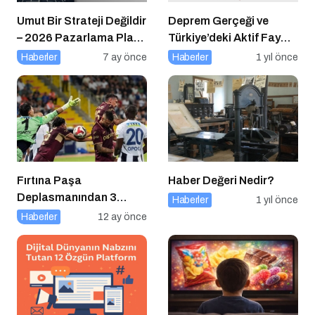
Umut Bir Strateji Değildir
Deprem Gerçeği ve
– 2026 Pazarlama Planı
Türkiye’deki Aktif Fay
Rehberi
Hatları (Tüm Şehirler)
Haberler
7 ay önce
Haberler
1 yıl önce
Fırtına Paşa
Haber Değeri Nedir?
Deplasmanından 3
Haberler
1 yıl önce
Puanla Ayrıldı
Haberler
12 ay önce