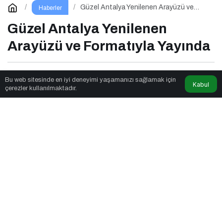
Güzel Antalya Yenilenen Arayüzü ve
Haberler
Formatıyla Yayında
Güzel Antalya Yenilenen
Arayüzü ve Formatıyla Yayında
Parkulture
tarafından yayınlandı
Bu web sitesinde en iyi deneyimi yaşamanızı sağlamak için
Kabul
çerezler kullanılmaktadır.
2dk, 49sn