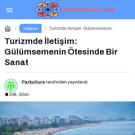
Güzel Antalya Yenilenen Arayüzü ve Formatıyla
Yayında
Paylaş
Yorum Yap
Turizmde İletişim: Gülümsemenin
Haberler
Ötesinde Bir Sanat
Turizmde İletişim:
Gülümsemenin Ötesinde Bir
Sanat
Parkulture
tarafından yayınlandı
2dk, 30sn