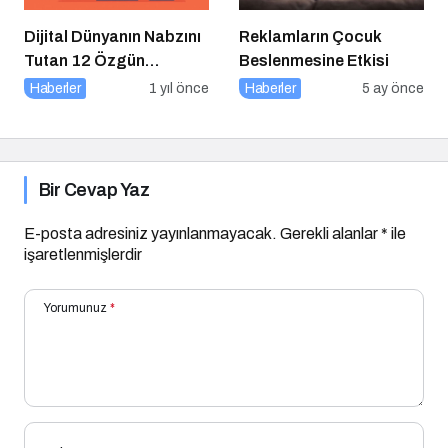
Dijital Dünyanın Nabzını
Reklamların Çocuk
Tutan 12 Özgün
Beslenmesine Etkisi
Platform
Haberler
1 yıl önce
Haberler
5 ay önce
Bir Cevap Yaz
E-posta adresiniz yayınlanmayacak.
Gerekli alanlar
*
ile
işaretlenmişlerdir
Yorumunuz
*