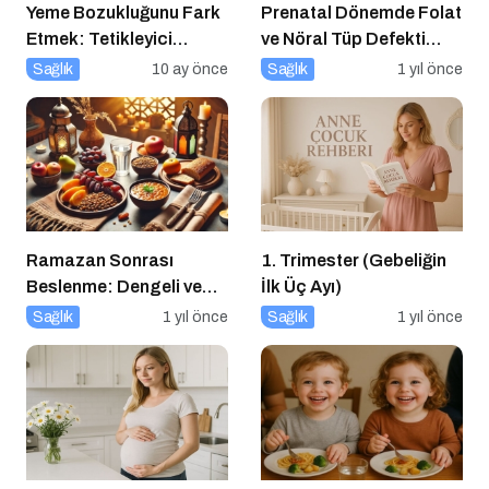
Yeme Bozukluğunu Fark
Prenatal Dönemde Folat
Etmek: Tetikleyici
ve Nöral Tüp Defekti
Anlarla Yüzleşmek
İlişkisi
Sağlık
10 ay önce
Sağlık
1 yıl önce
Ramazan Sonrası
1. Trimester (Gebeliğin
Beslenme: Dengeli ve
İlk Üç Ayı)
Sağlıklı Bir Geçiş İçin
Sağlık
1 yıl önce
Sağlık
1 yıl önce
İpuçları