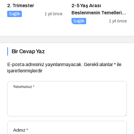
2. Trimester
2-5 Yaş Arası
Beslenmenin Temelleri:
Sağlık
1 yıl önce
Okul Öncesi Dönemde
Sağlık
1 yıl önce
Sağlıklı Adımlar
Bir Cevap Yaz
E-posta adresiniz yayınlanmayacak.
Gerekli alanlar
*
ile
işaretlenmişlerdir
Yorumunuz
*
Adınız
*