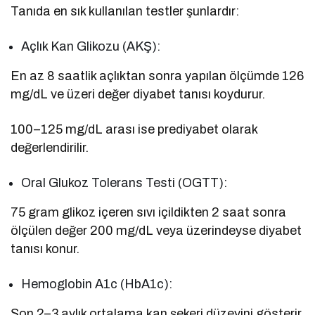
Tanıda en sık kullanılan testler şunlardır:
Açlık Kan Glikozu (AKŞ):
En az 8 saatlik açlıktan sonra yapılan ölçümde 126
mg/dL ve üzeri değer diyabet tanısı koydurur.
100–125 mg/dL arası ise prediyabet olarak
değerlendirilir.
Oral Glukoz Tolerans Testi (OGTT):
75 gram glikoz içeren sıvı içildikten 2 saat sonra
ölçülen değer 200 mg/dL veya üzerindeyse diyabet
tanısı konur.
Hemoglobin A1c (HbA1c):
Son 2–3 aylık ortalama kan şekeri düzeyini gösterir.