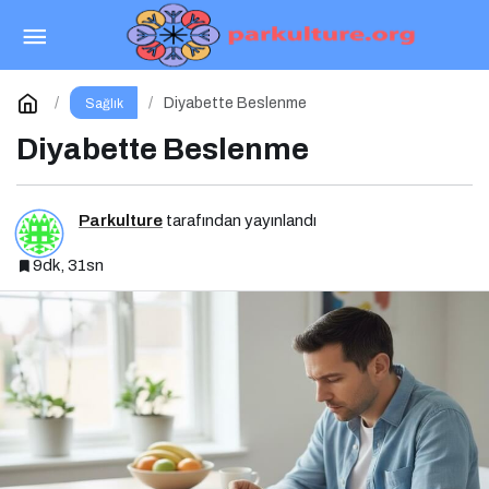
Hastalıklarda Beslenme
Paylaş
Yorum Yap
Diyabette Beslenme
Sağlık
Diyabette Beslenme
Parkulture
tarafından yayınlandı
9dk, 31sn