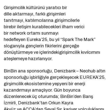
Girişimcilik kültürünü yaratıcı bir
dille aktarmayı, farklı girişimleri
tanıtmayı, katılımcılarına girişimcilerle
birebir iletişim kurabilecekleri ilham verici
bir network ortamı sunmayı
hedefleyen Eureka’25, bu yıl “Spark The Mark”
sloganıyla gençlerin fikirlerini gerçeğe
dönüştürmeye ve içlerindekigirişimcilik kıvılcımını
ateşlemeye hazırlanıyor.
BinBin ana sponsorluğu, Denizbank – Neohub altın
sponsorluğu işbirliğiyle gerçekleşecek EUREKA’25,
girşimcilik ekosistemine yepyeni bir enerji
kazandırmayı amaçlıyor. Gün boyunca
düzenlenecek üç oturumda; BinBin’den Barış
İzmirli, Denizbank’tan Orkun Kayra
Akyüz ve ACCA’dan Seval Sır, kariyer yolculuklarını