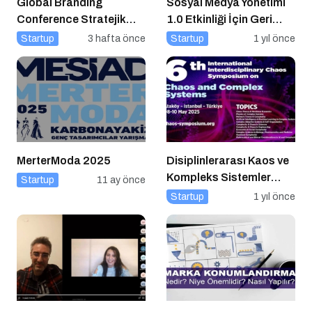
Global Branding
Sosyal Medya Yönetimi
Conference Stratejik
1.0 Etkinliği İçin Geri
Odağı: İşveren Markası
Sayım!
Startup
3 hafta önce
Startup
1 yıl önce
MerterModa 2025
Disiplinlerarası Kaos ve
Kompleks Sistemler
Startup
11 ay önce
Sempozyumu İçin Geri
Startup
1 yıl önce
Sayım!