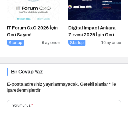
IT Forum CxO 2026 İçin
Digital Impact Ankara
Geri Sayım!
Zirvesi 2025 İçin Geri
Sayım!
Startup
6 ay önce
Startup
10 ay önce
Bir Cevap Yaz
E-posta adresiniz yayınlanmayacak.
Gerekli alanlar
*
ile
işaretlenmişlerdir
Yorumunuz
*