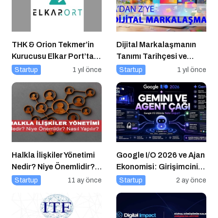
THK & Orion Tekmer’in
Dijital Markalaşmanın
Kurucusu Elkar Port’tan
Tanımı Tarihçesi ve
Savunma Sanayii
Önemi
Startup
1 yıl önce
Startup
1 yıl önce
Atılımı: AET
Electronics’e Stratejik
Yatırım
Halkla İlişkiler Yönetimi
Google I/O 2026 ve Ajan
Nedir? Niye Önemlidir?
Ekonomisi: Girişimcinin
Halkla İlişkiler Yönetimi
Yeni Rakibi Arama
Startup
11 ay önce
Startup
2 ay önce
Nasıl Yapılır?
Kutusu