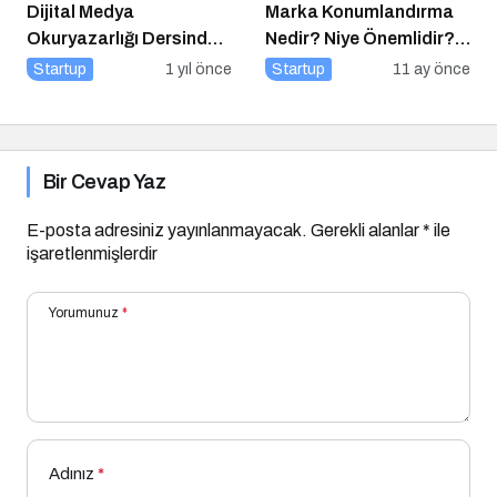
Dijital Medya
Marka Konumlandırma
Okuryazarlığı Dersinde
Nedir? Niye Önemlidir?
Dijital Markalaşma
Nasıl Yapılır?
Startup
1 yıl önce
Startup
11 ay önce
Konuşuldu
Bir Cevap Yaz
E-posta adresiniz yayınlanmayacak.
Gerekli alanlar
*
ile
işaretlenmişlerdir
Yorumunuz
*
Adınız
*