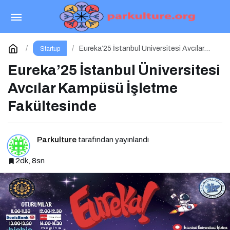
Sponsorluk Başvurusu
Paylaş
Yorum Yap
Eureka’25 İstanbul Üniversitesi Avcılar
Startup
Kampüsü İşletme Fakültesinde
Eureka’25 İstanbul Üniversitesi
Avcılar Kampüsü İşletme
Fakültesinde
Parkulture
tarafından yayınlandı
2dk, 8sn