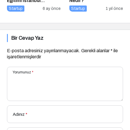
Eğitimi İstanbul
Nedir?
Üniversitesi’nde
Startup
6 ay önce
Startup
1 yıl önce
Gerçekleşti!
Bir Cevap Yaz
E-posta adresiniz yayınlanmayacak.
Gerekli alanlar
*
ile
işaretlenmişlerdir
Yorumunuz
*
Adınız
*