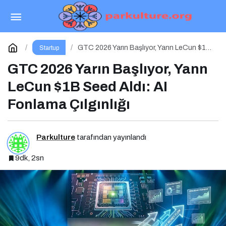
Mürsel Ferhat Sağlam Balkan E-Commerce
Summit’e Konuştu
Paylaş
Yorum Yap
GTC 2026 Yarın Başlıyor, Yann LeCun $1B
Startup
Seed Aldı: AI Fonlama Çılgınlığı
GTC 2026 Yarın Başlıyor, Yann
LeCun $1B Seed Aldı: AI
Fonlama Çılgınlığı
Parkulture
tarafından yayınlandı
9dk, 2sn