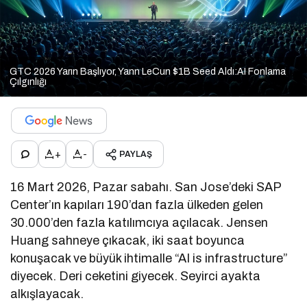
GTC 2026 Yarın Başlıyor, Yann LeCun $1B Seed Aldı:AI Fonlama
Çılgınlığı
+
-
PAYLAŞ
16 Mart 2026, Pazar sabahı. San Jose’deki SAP
Center’ın kapıları 190’dan fazla ülkeden gelen
30.000’den fazla katılımcıya açılacak. Jensen
Huang sahneye çıkacak, iki saat boyunca
konuşacak ve büyük ihtimalle “AI is infrastructure”
diyecek. Deri ceketini giyecek. Seyirci ayakta
alkışlayacak.