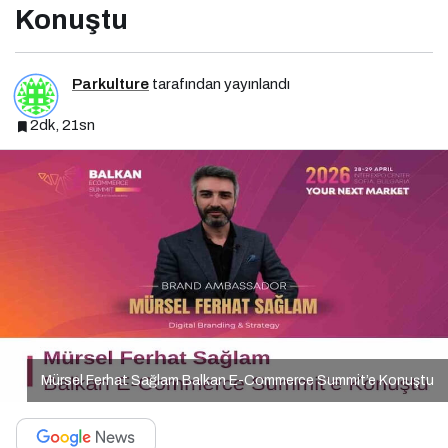
Konuştu
Parkulture
tarafından yayınlandı
2dk, 21sn
Mürsel Ferhat Sağlam Balkan E-Commerce Summit’e Konuştu