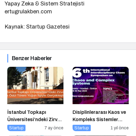
Yapay Zeka & Sistem Stratejisti
ertugrulakben.com
Kaynak: Startup Gazetesi
Benzer Haberler
İstanbul Topkapı
Disiplinlerarası Kaos ve
Üniversitesi’ndeki Zirve
Kompleks Sistemler
ve Ödül Töreni Yoğun
Sempozyumu İçin Geri
Startup
7 ay önce
Startup
1 yıl önce
İlgiyle Gerçekleşti
Sayım!