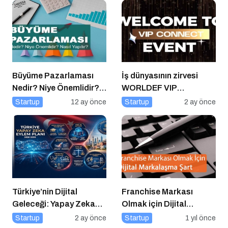
Büyüme Pazarlaması
İş dünyasının zirvesi
Nedir? Niye Önemlidir?
WORLDEF VIP
Growht Marketıng Nasıl
Connect’te buluştu
Startup
12 ay önce
Startup
2 ay önce
Yapılır?
Türkiye’nin Dijital
Franchise Markası
Geleceği: Yapay Zeka
Olmak için Dijital
Çağında “BİLGE”
Markalaşma Şart
Startup
2 ay önce
Startup
1 yıl önce