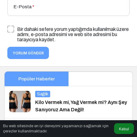
E-Posta
*
Bir dahaki sefere yorum yaptığımda kullanılmak üzere
adımı, e-posta adresimi ve web site adresimi bu
tarayıcıya kaydet.
YORUM GÖNDER
Popüler Haberler
Sağlık
Kilo Vermek mi, Yağ Vermek mi? Aynı Şey
Sanıyoruz Ama Değil!
Bu web sitesinde en iyi deneyimi yaşamanızı sağlamak için
Sağlık
Kabul
çerezler kullanılmaktadır.
Otizmli Çocuklarda Ekran Süresi: