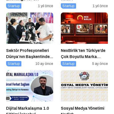
Startup
1 yıl önce
Startup
1 yıl önce
Sektör Profesyonelleri
NexBirlik’ten Türkiye’de
Dünya’nın Başkentinde
Çok Boyutlu Marka
Buluşacak!
Hamlesi
Startup
10 ay önce
Startup
5 ay önce
Dijital Markalaşma 1.0
Sosyal Medya Yönetimi