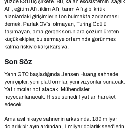
yüzde 83’ü üç şirkete. Bu, kalan ekosistemin sağlık
AI’ı, eğitim AI’ı, iklim AI’ı, tarım AI’ı gibi kritik
alanlardaki girişimlerin fon bulmakta zorlanması
demek. Parlak CV’si olmayan, Turing Ödülü
taşımayan, ama gerçek sorunlara çözüm üreten
küçük ekipler, bu sermaye ortamında görünmez
kalma riskiyle karşı karşıya.
Son Söz
Yarın GTC başladığında Jensen Huang sahnede
yeni çipler, yeni platformlar, yeni vizyonlar sunacak.
Yatırımcılar not alacak. Mühendisler
heyecanlanacak. Hisse senedi fiyatları hareket
edecek.
Ama asıl hikaye sahnenin arkasında. 189 milyar
dolarlık bir ayın ardından, 1 milyar dolarlık seed’lerin