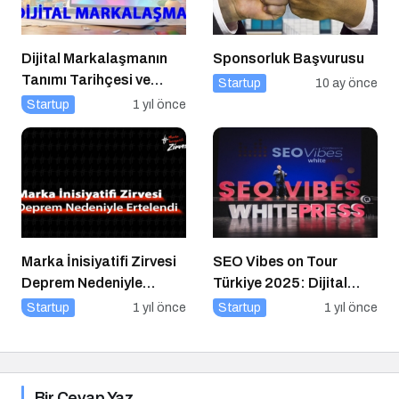
Dijital Markalaşmanın
Sponsorluk Başvurusu
Tanımı Tarihçesi ve
Startup
10 ay önce
Önemi
Startup
1 yıl önce
Marka İnisiyatifi Zirvesi
SEO Vibes on Tour
Deprem Nedeniyle
Türkiye 2025: Dijital
Ertelendi
Dünyanın Nabzını Tutan
Startup
1 yıl önce
Startup
1 yıl önce
Etkinlik
Bir Cevap Yaz