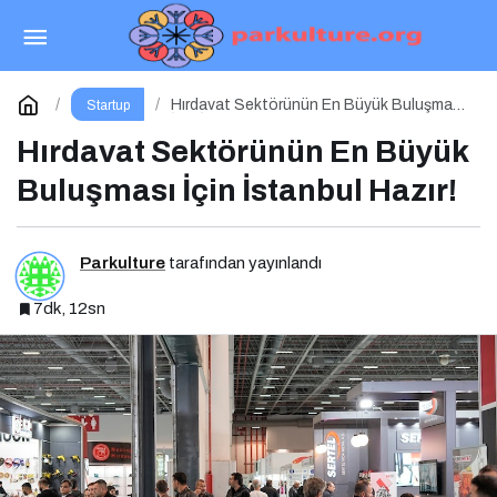
Anadolu Bilişim Buluşmaları 2026 Danışma
Kurulu Güçlü Kadrosuyla Görevine Başladı
Paylaş
Yorum Yap
Hırdavat Sektörünün En Büyük Buluşması
Startup
İçin İstanbul Hazır!
Hırdavat Sektörünün En Büyük
Buluşması İçin İstanbul Hazır!
Parkulture
tarafından yayınlandı
7dk, 12sn