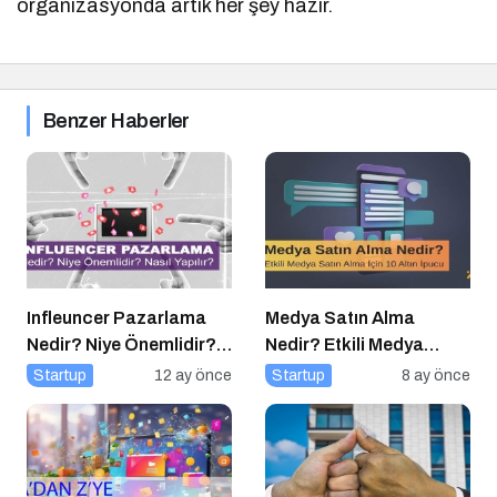
organizasyonda artık her şey hazır.
Benzer Haberler
Infleuncer Pazarlama
Medya Satın Alma
Nedir? Niye Önemlidir?
Nedir? Etkili Medya
Influencer Pazarlama
Satın Alma İçin 10 Altın
Startup
12 ay önce
Startup
8 ay önce
Nasıl Yapılır?
İpucu