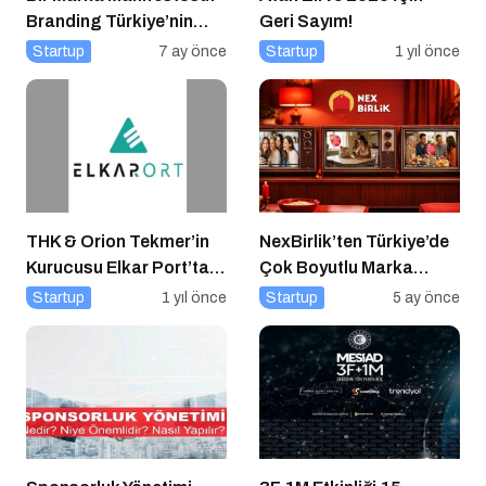
Branding Türkiye’nin
Geri Sayım!
Marka Hikayesi
Startup
7 ay önce
Startup
1 yıl önce
THK & Orion Tekmer’in
NexBirlik’ten Türkiye’de
Kurucusu Elkar Port’tan
Çok Boyutlu Marka
Savunma Sanayii
Hamlesi
Startup
1 yıl önce
Startup
5 ay önce
Atılımı: AET
Electronics’e Stratejik
Yatırım