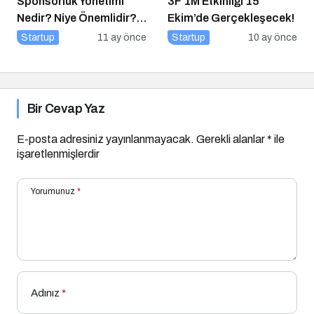
Sponsorluk Yönetimi
3F 1M Etkinliği 15
Nedir? Niye Önemlidir?
Ekim’de Gerçekleşecek!
Nasıl Yapılır?
Startup
11 ay önce
Startup
10 ay önce
Bir Cevap Yaz
E-posta adresiniz yayınlanmayacak.
Gerekli alanlar
*
ile
işaretlenmişlerdir
Yorumunuz
*
Adınız
*