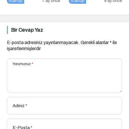
Startup
7 ay önce
Startup
9 ay önce
İlgiyle Gerçekleşti
Kadrosuyla Görevine
Başladı
Bir Cevap Yaz
E-posta adresiniz yayınlanmayacak.
Gerekli alanlar
*
ile
işaretlenmişlerdir
Yorumunuz
*
Adınız
*
E-Posta
*