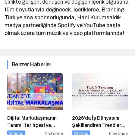
birlikte gelişen, dönüşen ve değişen içerik olgusuna
tüm boyutlarıyla değinecek. İçeriklerce, Branding
Türkiye ana sponsorluğunda, Hani Kurumsaldık
medya partnerliğinde Spotify ve YouTube başta
olmak üzere tüm müzik ve video platformlarında!
Benzer Haberler
Dijital Markalaşmanın
2026’da İş Dünyasını
Tanımı Tarihçesi ve
Şekillendiren Trendler
Önemi
Talk N Training “İlham
Startup
1 yıl önce
Startup
6 ay önce