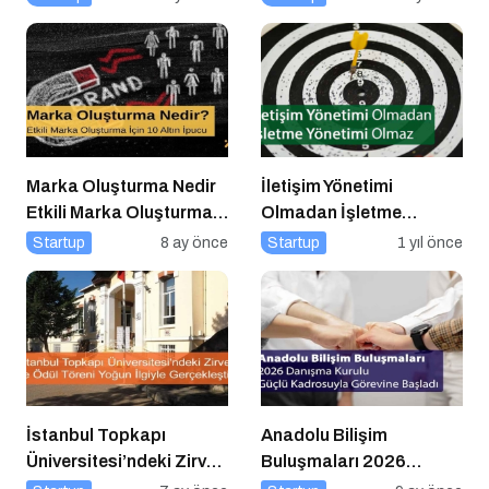
Veren Buluşmalar”
Serisinde!
Marka Oluşturma Nedir
İletişim Yönetimi
Etkili Marka Oluşturma
Olmadan İşletme
için 10 Altın İpucu
Yönetimi Olmaz
Startup
8 ay önce
Startup
1 yıl önce
İstanbul Topkapı
Anadolu Bilişim
Üniversitesi’ndeki Zirve
Buluşmaları 2026
ve Ödül Töreni Yoğun
Danışma Kurulu Güçlü