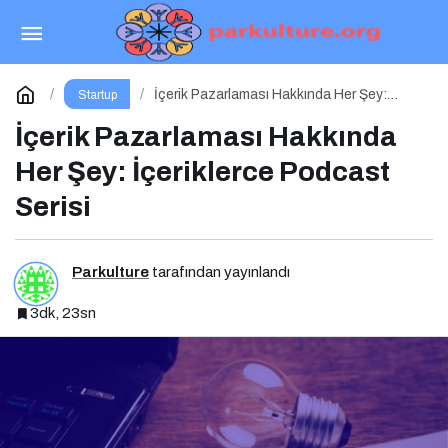
İş dünyasının zirvesi WORLDEF VIP Connect’te
buluştu
Paylaş
Yorum Yap
İçerik Pazarlaması Hakkında Her Şey:
Startup
İçeriklerce Podcast Serisi
İçerik Pazarlaması Hakkında
Her Şey: İçeriklerce Podcast
Serisi
Parkulture
tarafından yayınlandı
3dk, 23sn