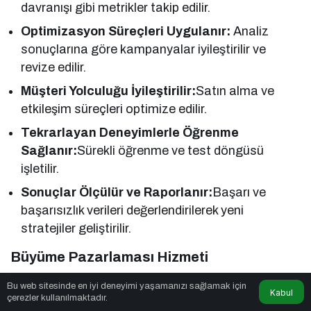
davranışı gibi metrikler takip edilir.
Optimizasyon Süreçleri Uygulanır:
Analiz
sonuçlarına göre kampanyalar iyileştirilir ve
revize edilir.
Müşteri Yolculuğu İyileştirilir:
Satın alma ve
etkileşim süreçleri optimize edilir.
Tekrarlayan Deneyimlerle Öğrenme
Sağlanır:
Sürekli öğrenme ve test döngüsü
işletilir.
Sonuçlar Ölçülür ve Raporlanır:
Başarı ve
başarısızlık verileri değerlendirilerek yeni
stratejiler geliştirilir.
Büyüme Pazarlaması Hizmeti
Büyüme Pazarlaması (Growth Marketing)
Bu web sitesinde en iyi deneyimi yaşamanızı sağlamak için
Kabul
çerezler kullanılmaktadır.
Hizmeti;
işletmelerin veri odaklı çevik pazarlama