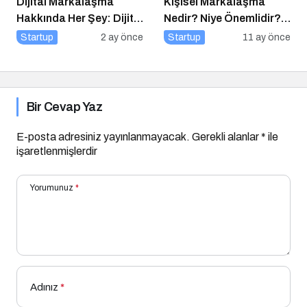
Dijital Markalaşma
Kişisel Markalaşma
Hakkında Her Şey: Dijital
Nedir? Niye Önemlidir?
Markalaşma Sohbetleri
Kişisel Markalaşma
Startup
2 ay önce
Startup
11 ay önce
Podcast Serisi
Nasıl Uygulanır?
Bir Cevap Yaz
E-posta adresiniz yayınlanmayacak.
Gerekli alanlar
*
ile
işaretlenmişlerdir
Yorumunuz
*
Adınız
*