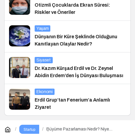
Otizmli Çocuklarda Ekran Süresi:
Riskler ve Öneriler
Yaşam
Dünyanın Bir Küre Şeklinde Olduğunu
Kanıtlayan Olaylar Nedir?
Siyaset
Dr. Kazım Kürşad Erdil ve Dr. Zeynel
Abidin Erdem’den İş Dünyası Buluşması
Ekonomi
Erdil Grup’tan Fenerium’a Anlamlı
Ziyaret
Büyüme Pazarlaması Nedir? Niye
Startup
Önemlidir? Growht Marketıng Nasıl Yapılır?