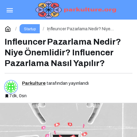
Büyüme Pazarlaması Nedir? Niye Önemlidir?
Growht Marketıng Nasıl Yapılır?
Paylaş
Yorum Yap
Infleuncer Pazarlama Nedir? Niye
Startup
Önemlidir? Influencer Pazarlama Nasıl
Yapılır?
Infleuncer Pazarlama Nedir?
Niye Önemlidir? Influencer
Pazarlama Nasıl Yapılır?
Parkulture
tarafından yayınlandı
7dk, 0sn