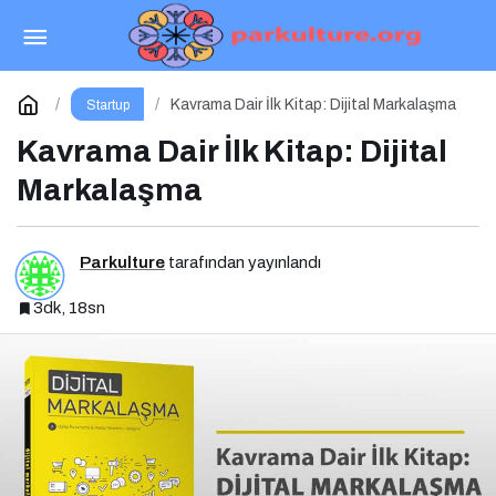
İSTÜN Girişimcilik Zirvesi 2025 İçin Geri Sayım
Paylaş
Yorum Yap
Kavrama Dair İlk Kitap: Dijital Markalaşma
Startup
Kavrama Dair İlk Kitap: Dijital
Markalaşma
Parkulture
tarafından yayınlandı
3dk, 18sn