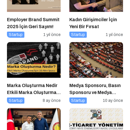
Employer Brand Summit
Kadın Girişimciler İçin
2025 İçin Geri Sayım!
Yeni Bir Fırsat
Startup
1 yıl önce
Startup
1 yıl önce
Marka Oluşturma Nedir
Medya Sponsoru, Basın
Etkili Marka Oluşturma
Sponsoru ve Medya
için 10 Altın İpucu
Partneri Ne Demek?
Startup
8 ay önce
Startup
10 ay önce