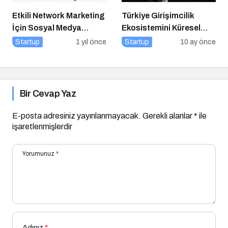
Etkili Network Marketing
Türkiye Girişimcilik
İçin Sosyal Medya
Ekosistemini Küresel
Etkinliği İçin Geri Sayım!
Sahneye Taşıyan
Startup
1 yıl önce
Startup
10 ay önce
Buluşma
Bir Cevap Yaz
E-posta adresiniz yayınlanmayacak.
Gerekli alanlar
*
ile
işaretlenmişlerdir
Yorumunuz
*
Adınız
*