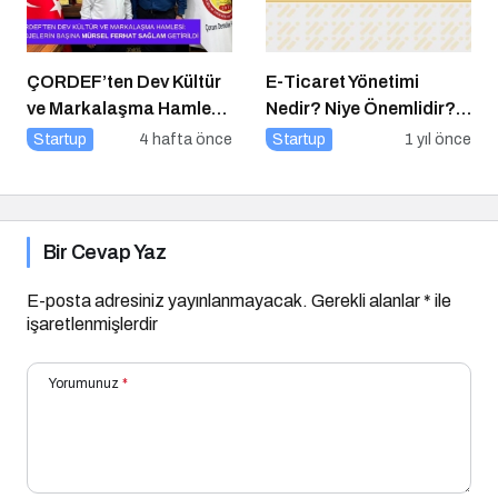
ÇORDEF’ten Dev Kültür
E-Ticaret Yönetimi
ve Markalaşma Hamlesi:
Nedir? Niye Önemlidir?
Projelerin Başına Mürsel
E-Ticaret Yönetimi Nasıl
Startup
4 hafta önce
Startup
1 yıl önce
Ferhat Sağlam Getirildi
Yapılır?
Bir Cevap Yaz
E-posta adresiniz yayınlanmayacak.
Gerekli alanlar
*
ile
işaretlenmişlerdir
Yorumunuz
*