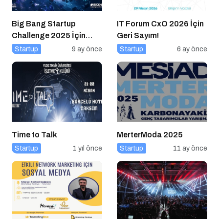
Big Bang Startup
IT Forum CxO 2026 İçin
Challenge 2025 İçin
Geri Sayım!
Geri Sayım Başladı
Startup
9 ay önce
Startup
6 ay önce
Time to Talk
MerterModa 2025
Startup
1 yıl önce
Startup
11 ay önce