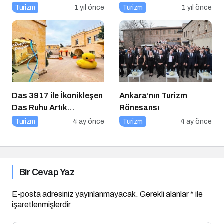
Turizm
1 yıl önce
Turizm
1 yıl önce
Das 3917 ile İkonikleşen
Ankara’nın Turizm
Das Ruhu Artık
Rönesansı
Kapadokya’da
Turizm
4 ay önce
Turizm
4 ay önce
Bir Cevap Yaz
E-posta adresiniz yayınlanmayacak.
Gerekli alanlar
*
ile
işaretlenmişlerdir