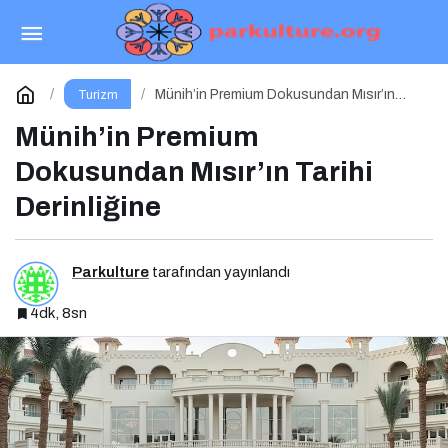
Karne Zilinden Yaz Esintilerine
Paylaş
Yorum Yap
Münih’in Premium Dokusundan Mısır’ın
Turizm
Tarihi Derinliğine
Münih’in Premium
Dokusundan Mısır’ın Tarihi
Derinliğine
Parkulture
tarafından yayınlandı
4dk, 8sn