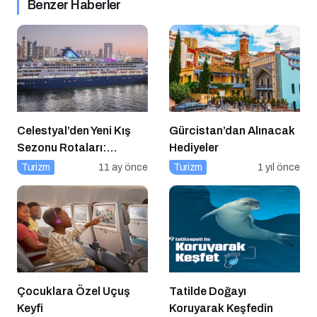
Benzer Haberler
Celestyal’den Yeni Kış
Gürcistan’dan Alınacak
Sezonu Rotaları:
Hediyeler
Atina’dan Cidde’ye
Turizm
11 ay önce
Turizm
1 yıl önce
Yolculuk
Çocuklara Özel Uçuş
Tatilde Doğayı
Keyfi
Koruyarak Keşfedin