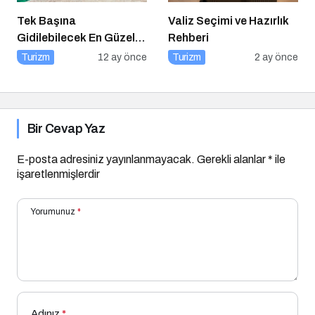
Tek Başına
Valiz Seçimi ve Hazırlık
Gidilebilecek En Güzel
Rehberi
Tatil Yerleri
Turizm
12 ay önce
Turizm
2 ay önce
Bir Cevap Yaz
E-posta adresiniz yayınlanmayacak.
Gerekli alanlar
*
ile
işaretlenmişlerdir
Yorumunuz
*
Adınız
*