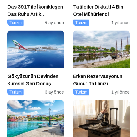
Das 3917 ile İkonikleşen
Tatilciler Dikkat! 4 Bin
Das Ruhu Artık
Otel Mühürlendi
Kapadokya’da
Turizm
4 ay önce
Turizm
1 yıl önce
Gökyüzünün Devinden
Erken Rezervasyonun
Küresel Geri Dönüş
Gücü: Tatilinizi
Planlayın, Avantajları
Turizm
3 ay önce
Turizm
1 yıl önce
Yakalayın!