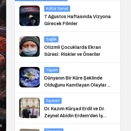
Kültür Sanat
7 Ağustos Haftasında Vizyona
Girecek Filmler
Sağlık
Otizmli Çocuklarda Ekran
Süresi: Riskler ve Öneriler
Yaşam
Dünyanın Bir Küre Şeklinde
Olduğunu Kanıtlayan Olaylar
Nedir?
Siyaset
Dr. Kazım Kürşad Erdil ve Dr.
Zeynel Abidin Erdem’den İş
Dünyası Buluşması
es