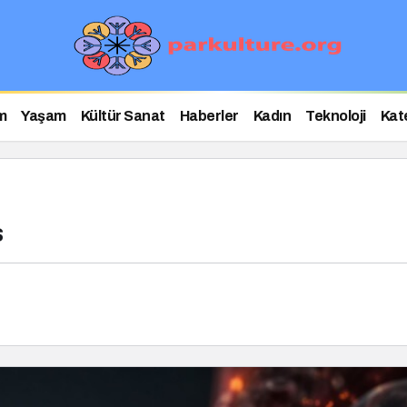
m
Yaşam
Kültür Sanat
Haberler
Kadın
Teknoloji
Kat
s