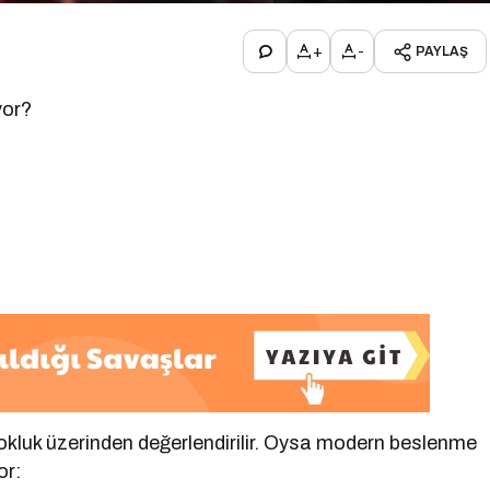
+
-
PAYLAŞ
yor?
okluk üzerinden değerlendirilir. Oysa modern beslenme
or: