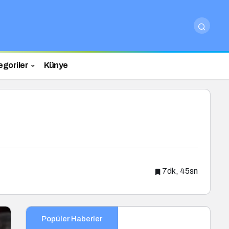
egoriler
Künye
7dk, 45sn
Popüler Haberler