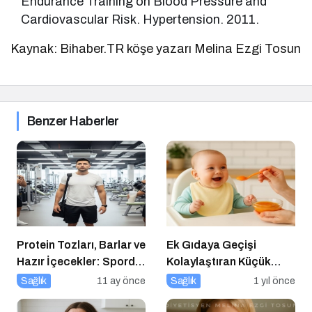
Endurance Training on Blood Pressure and
Cardiovascular Risk. Hypertension. 2011.
Kaynak: Bihaber.TR köşe yazarı Melina Ezgi Tosun
Benzer Haberler
Protein Tozları, Barlar ve
Ek Gıdaya Geçişi
Hazır İçecekler: Sporda
Kolaylaştıran Küçük
Takviye mi, Tuzak mı?
Sırlar
Sağlık
11 ay önce
Sağlık
1 yıl önce