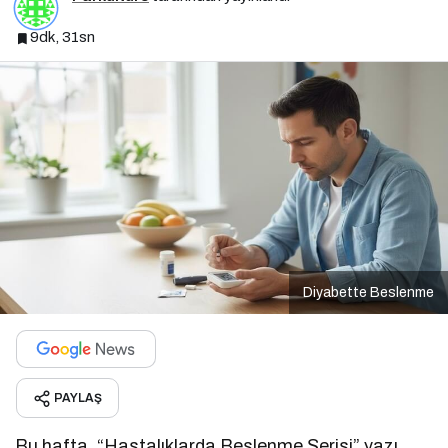
9dk, 31sn
Diyabette Beslenme
PAYLAŞ
Bu hafta, “Hastalıklarda Beslenme Serisi” yazı