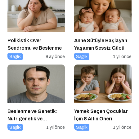
Polikistik Over
Anne Sütüyle Başlayan
Sendromu ve Beslenme
Yaşamın Sessiz Gücü
Sağlık
9 ay önce
Sağlık
1 yıl önce
Beslenme ve Genetik:
Yemek Seçen Çocuklar
Nutrigenetik ve
İçin 8 Altın Öneri
Nutrigenomik’in Rolü
Sağlık
1 yıl önce
Sağlık
1 yıl önce