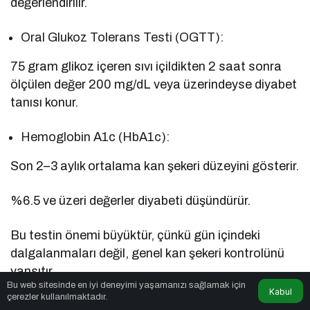
değerlendirilir.
Oral Glukoz Tolerans Testi (OGTT):
75 gram glikoz içeren sıvı içildikten 2 saat sonra
ölçülen değer 200 mg/dL veya üzerindeyse diyabet
tanısı konur.
Hemoglobin A1c (HbA1c):
Son 2–3 aylık ortalama kan şekeri düzeyini gösterir.
%6.5 ve üzeri değerler diyabeti düşündürür.
Bu testin önemi büyüktür, çünkü gün içindeki
dalgalanmaları değil, genel kan şekeri kontrolünü
yansıtır.
Bu web sitesinde en iyi deneyimi yaşamanızı sağlamak için
Kabul
çerezler kullanılmaktadır.
Diyabet tanısı konulan her bireyin mutlaka bir