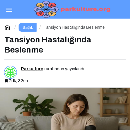
Diyabette Beslenme
Paylaş
Yorum Yap
Tansiyon Hastalığında Beslenme
Sağlık
Tansiyon Hastalığında
Beslenme
Parkulture
tarafından yayınlandı
7dk, 32sn