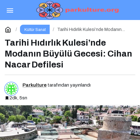
Haftalık Vizyon Panoraması: Hangi Filmi
İzlemeli?
Paylaş
Yorum Yap
Tarihi Hıdırlık Kulesi’nde Modanın
Kültür Sanat
Büyülü Gecesi: Cihan Nacar Defilesi
Tarihi Hıdırlık Kulesi’nde
Modanın Büyülü Gecesi: Cihan
Nacar Defilesi
Parkulture
tarafından yayınlandı
2dk, 5sn