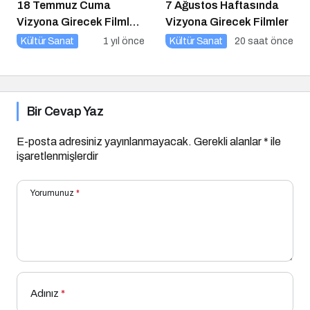
18 Temmuz Cuma
7 Ağustos Haftasında
Vizyona Girecek Filmler
Vizyona Girecek Filmler
Belli Oldu
Kültür Sanat
1 yıl önce
Kültür Sanat
20 saat önce
Bir Cevap Yaz
E-posta adresiniz yayınlanmayacak.
Gerekli alanlar
*
ile
işaretlenmişlerdir
Yorumunuz
*
Adınız
*