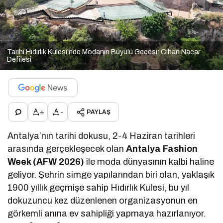
Tarihi Hıdırlık Kulesi'nde Modanın Büyülü Gecesi: Cihan Nacar
Defilesi
+
-
PAYLAŞ
Antalya’nın tarihi dokusu, 2-4 Haziran tarihleri
arasında gerçekleşecek olan
Antalya Fashion
Week (AFW 2026)
ile moda dünyasının kalbi haline
geliyor. Şehrin simge yapılarından biri olan, yaklaşık
1900 yıllık geçmişe sahip Hıdırlık Kulesi, bu yıl
dokuzuncu kez düzenlenen organizasyonun en
görkemli anına ev sahipliği yapmaya hazırlanıyor.