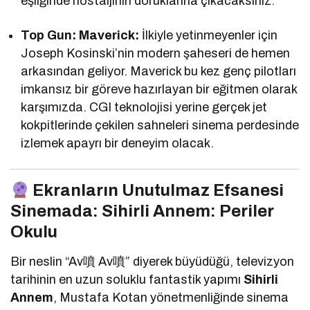
eşliğinde nostaljinin doruklarına çıkacaksınız.
Top Gun: Maverick:
İlkiyle yetinmeyenler için
Joseph Kosinski’nin modern şaheseri de hemen
arkasından geliyor. Maverick bu kez genç pilotları
imkansız bir göreve hazırlayan bir eğitmen olarak
karşımızda. CGI teknolojisi yerine gerçek jet
kokpitlerinde çekilen sahneleri sinema perdesinde
izlemek apayrı bir deneyim olacak.
Ekranların Unutulmaz Efsanesi
Sinemada: Sihirli Annem: Periler
Okulu
Bir neslin “Av噴 Av噴” diyerek büyüdüğü, televizyon
tarihinin en uzun soluklu fantastik yapımı
Sihirli
Annem
, Mustafa Kotan yönetmenliğinde sinema