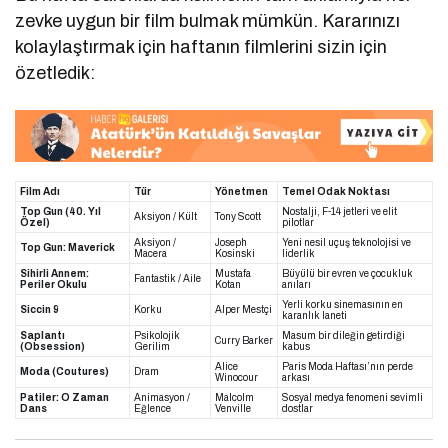
zevke uygun bir film bulmak mümkün. Kararınızı
kolaylaştırmak için haftanın filmlerini sizin için
özetledik:
Film Adı
Tür
Yönetmen
Temel Odak Noktası
Top Gun (40. Yıl
Nostalji, F-14 jetleri ve elit
Aksiyon / Kült
Tony Scott
Özel)
pilotlar
Aksiyon /
Joseph
Yeni nesil uçuş teknolojisi ve
Top Gun: Maverick
Macera
Kosinski
liderlik
Sihirli Annem:
Mustafa
Büyülü bir evren ve çocukluk
Fantastik / Aile
Periler Okulu
Kotan
anıları
Yerli korku sinemasının en
Siccin 9
Korku
Alper Mestçi
karanlık laneti
Saplantı
Psikolojik
Masum bir dileğin getirdiği
Curry Barker
(Obsession)
Gerilim
kabus
Alice
Paris Moda Haftası’nın perde
Moda (Coutures)
Dram
Winocour
arkası
Patiler: O Zaman
Animasyon /
Malcolm
Sosyal medya fenomeni sevimli
Dans
Eğlence
Venville
dostlar