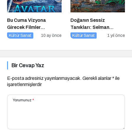
Bu Cuma Vizyona
Doğanın Sessiz
Girecek Filmler
Tanıkları: Selman
Açıklandı
Uzun’un Sanat Yolculuğu
Kültür Sanat
10 ay önce
Kültür Sanat
1 yıl önce
Bir Cevap Yaz
E-posta adresiniz yayınlanmayacak.
Gerekli alanlar
*
ile
işaretlenmişlerdir
Yorumunuz
*