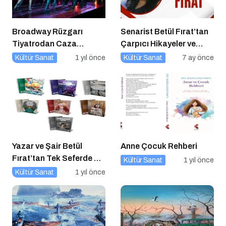
Broadway Rüzgarı
Senarist Betül Fırat’tan
Tiyatrodan Caza
Çarpıcı Hikayeler ve
Dopdolu Bir Program
Şarkılar
Kültür Sanat
1 yıl önce
Kültür Sanat
7 ay önce
Yazar ve Şair Betül
Anne Çocuk Rehberi
Fırat’tan Tek Seferde 7
Kültür Sanat
1 yıl önce
Kitap Müjdesi
Kültür Sanat
1 yıl önce