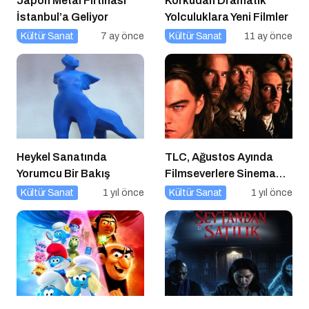
Japon Metal Fırtınası
Korkudan Dramatik
İstanbul’a Geliyor
Yolculuklara Yeni Filmler
Kültür Sanat
7 ay önce
Kültür Sanat
11 ay önce
Heykel Sanatında
TLC, Ağustos Ayında
Yorumcu Bir Bakış
Filmseverlere Sinema
Dolu Akşamlar Sunuyor
Kültür Sanat
1 yıl önce
Kültür Sanat
1 yıl önce