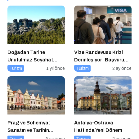
Doğadan Tarihe
Vize Randevusu Krizi
Unutulmaz Seyahat
Derinleşiyor: Başvuru
Önerileri
Süreçlerinde Rekor
Turizm
1 yıl önce
Turizm
2 ay önce
Şikayet Artışı
Prag ve Bohemya:
Antalya-Ostrava
Sanatın ve Tarihin
Hattında Yeni Dönem
Kesiştiği Coğrafya
Turizm
4 ay önce
Turizm
2 ay önce