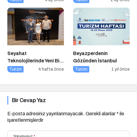
Seyahat
Beyazperdenin
Teknolojilerinde Yeni Bir
Gözünden İstanbul
Dönem
Turizm
4 hafta önce
Turizm
1 yıl önce
Bir Cevap Yaz
E-posta adresiniz yayınlanmayacak.
Gerekli alanlar
*
ile
işaretlenmişlerdir
Yorumunuz
*