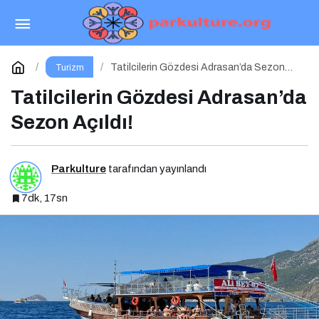
Çocuklara Özel Uçuş Keyfi
Paylaş
Yorum Yap
Tatilcilerin Gözdesi Adrasan’da Sezon
Turizm
Açıldı!
Tatilcilerin Gözdesi Adrasan’da
Sezon Açıldı!
Parkulture
tarafından yayınlandı
7dk, 17sn