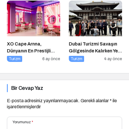
XO Cape Arnna,
Dubai Turizmi Savaşın
Dünyanın En Prestijli
Gölgesinde Kalırken Yeni
Seyahat Yayınlarında
Rotalar Belirlendi
Turizm
6 ay önce
Turizm
4 ay önce
Conde Nast Traveller
Editoryal Seçkisinde
Türkiye’den Listelenen
Tek Otel Olarak Öne
Bir Cevap Yaz
Çıktı
E-posta adresiniz yayınlanmayacak.
Gerekli alanlar
*
ile
işaretlenmişlerdir
Yorumunuz
*