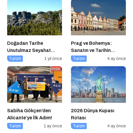
Doğadan Tarihe
Prag ve Bohemya:
Unutulmaz Seyahat
Sanatın ve Tarihin
Önerileri
Kesiştiği Coğrafya
Turizm
1 yıl önce
Turizm
4 ay önce
Sabiha Gökçen’den
2026 Dünya Kupası
Alicante’ye İlk Adım!
Rotası
Turizm
1 ay önce
Turizm
4 ay önce