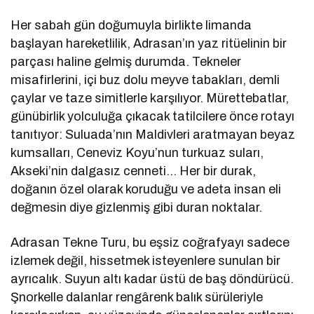
Her sabah gün doğumuyla birlikte limanda
başlayan hareketlilik, Adrasan’ın yaz ritüelinin bir
parçası haline gelmiş durumda. Tekneler
misafirlerini, içi buz dolu meyve tabakları, demli
çaylar ve taze simitlerle karşılıyor. Mürettebatlar,
günübirlik yolculuğa çıkacak tatilcilere önce rotayı
tanıtıyor: Suluada’nın Maldivleri aratmayan beyaz
kumsalları, Ceneviz Koyu’nun turkuaz suları,
Akseki’nin dalgasız cenneti… Her bir durak,
doğanın özel olarak koruduğu ve adeta insan eli
değmesin diye gizlenmiş gibi duran noktalar.
Adrasan Tekne Turu, bu eşsiz coğrafyayı sadece
izlemek değil, hissetmek isteyenlere sunulan bir
ayrıcalık. Suyun altı kadar üstü de baş döndürücü.
Şnorkelle dalanlar rengârenk balık sürüleriyle