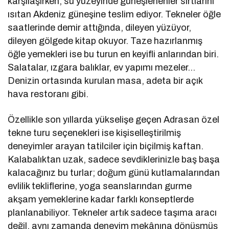
karşılaşırken, su yüzeyinde güneşlenenler sırtlarını
ısıtan Akdeniz güneşine teslim ediyor. Tekneler öğle
saatlerinde demir attığında, dileyen yüzüyor,
dileyen gölgede kitap okuyor. Taze hazırlanmış
öğle yemekleri ise bu turun en keyifli anlarından biri.
Salatalar, ızgara balıklar, ev yapımı mezeler…
Denizin ortasında kurulan masa, adeta bir açık
hava restoranı gibi.
Özellikle son yıllarda yükselişe geçen Adrasan özel
tekne turu seçenekleri ise kişiselleştirilmiş
deneyimler arayan tatilciler için biçilmiş kaftan.
Kalabalıktan uzak, sadece sevdiklerinizle baş başa
kalacağınız bu turlar; doğum günü kutlamalarından
evlilik tekliflerine, yoga seanslarından gurme
akşam yemeklerine kadar farklı konseptlerde
planlanabiliyor. Tekneler artık sadece taşıma aracı
değil, aynı zamanda deneyim mekânına dönüşmüş