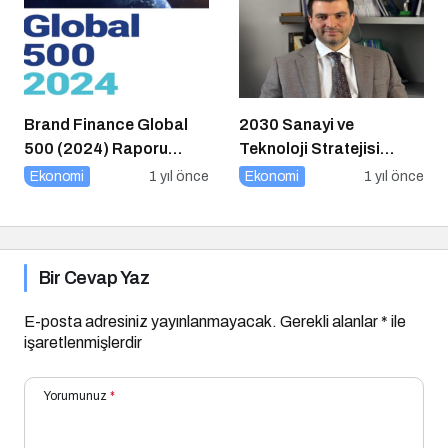
Brand Finance Global
2030 Sanayi ve
500 (2024) Raporu
Teknoloji Stratejisi
Yayımlandı!
Açıklandı
Ekonomi
1 yıl önce
Ekonomi
1 yıl önce
Bir Cevap Yaz
E-posta adresiniz yayınlanmayacak.
Gerekli alanlar
*
ile
işaretlenmişlerdir
Yorumunuz
*