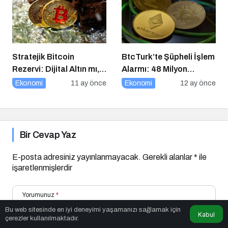
Kazandı
Stratejik Bitcoin
BtcTurk’te Şüpheli İşlem
Rezervi: Dijital Altın mı,
Alarmı: 48 Milyon
Riskli Bir Hamle mi?
Dolarlık Çıkış İddiası
Ekonomi
11 ay önce
Ekonomi
12 ay önce
Bir Cevap Yaz
E-posta adresiniz yayınlanmayacak.
Gerekli alanlar
*
ile
işaretlenmişlerdir
Yorumunuz
*
Bu web sitesinde en iyi deneyimi yaşamanızı sağlamak için
Kabul
çerezler kullanılmaktadır.