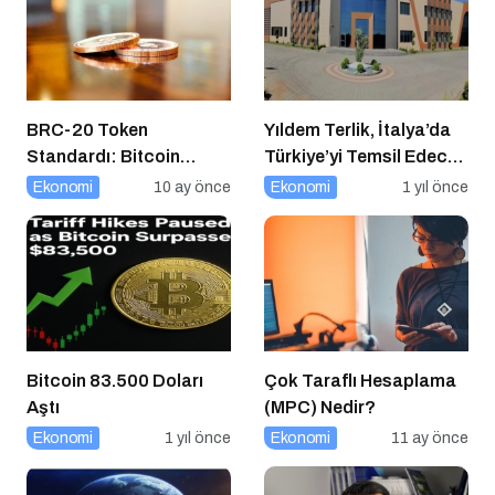
BRC-20 Token
Yıldem Terlik, İtalya’da
Standardı: Bitcoin
Türkiye’yi Temsil Edecek
Üzerindeki Deneysel
Gaziantepli yerli üretici,
Ekonomi
10 ay önce
Ekonomi
1 yıl önce
Adım
Avrupa’nın en prestijli
fuarında boy
gösterecek
Bitcoin 83.500 Doları
Çok Taraflı Hesaplama
Aştı
(MPC) Nedir?
Ekonomi
1 yıl önce
Ekonomi
11 ay önce