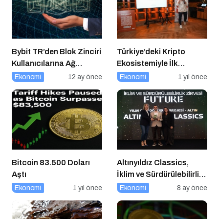
Bybit TR’den Blok Zinciri
Türkiye’deki Kripto
Kullanıcılarına Ağ
Ekosistemiyle İlk
Tıkanıklığı Rehberi!
Buluşma
Ekonomi
12 ay önce
Ekonomi
1 yıl önce
Bitcoin 83.500 Doları
Altınyıldız Classics,
Aştı
İklim ve Sürdürülebilirlik
Ödülleri’nde “Yılın Geri
Ekonomi
1 yıl önce
Ekonomi
8 ay önce
Dönüşüm Projesi”
Kategorisinde Altın Ödül