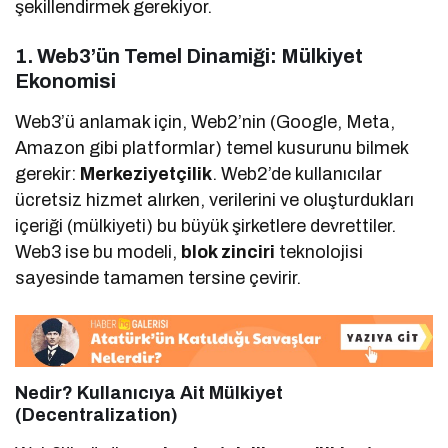
şekillendirmek gerekiyor.
1. Web3’ün Temel Dinamiği: Mülkiyet
Ekonomisi
Web3’ü anlamak için, Web2’nin (Google, Meta,
Amazon gibi platformlar) temel kusurunu bilmek
gerekir:
Merkeziyetçilik
. Web2’de kullanıcılar
ücretsiz hizmet alırken, verilerini ve oluşturdukları
içeriği (mülkiyeti) bu büyük şirketlere devrettiler.
Web3 ise bu modeli,
blok zinciri
teknolojisi
sayesinde tamamen tersine çevirir.
Nedir? Kullanıcıya Ait Mülkiyet
(Decentralization)