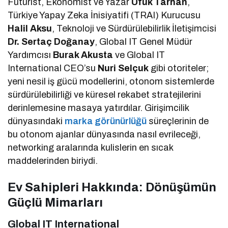
Fütürist, Ekonomist ve Yazar
Ufuk Tarhan
,
Türkiye Yapay Zeka İnisiyatifi (TRAI) Kurucusu
Halil Aksu
, Teknoloji ve Sürdürülebilirlik İletişimcisi
Dr. Sertaç Doğanay
, Global IT Genel Müdür
Yardımcısı
Burak Akusta
ve Global IT
International CEO’su
Nuri Selçuk
gibi otoriteler;
yeni nesil iş gücü modellerini, otonom sistemlerde
sürdürülebilirliği ve küresel rekabet stratejilerini
derinlemesine masaya yatırdılar. Girişimcilik
dünyasındaki
marka görünürlüğü
süreçlerinin de
bu otonom ajanlar dünyasında nasıl evrileceği,
networking aralarında kulislerin en sıcak
maddelerinden biriydi.
Ev Sahipleri Hakkında: Dönüşümün
Güçlü Mimarları
Global IT International