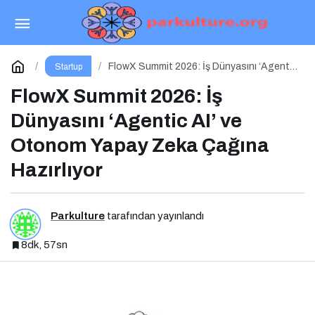
Başarsoft Teknoloji Günü 2026 Gerçekleşti
Paylaş
Yorum Yap
FlowX Summit 2026: İş Dünyasını ‘Agentic
Startup
AI’ ve Otonom Yapay Zeka Çağına
Hazırlıyor
FlowX Summit 2026: İş
Dünyasını ‘Agentic AI’ ve
Otonom Yapay Zeka Çağına
Hazırlıyor
Parkulture
tarafından yayınlandı
8dk, 57sn