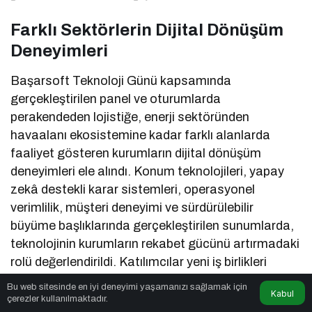
Farklı Sektörlerin Dijital Dönüşüm
Deneyimleri
Başarsoft Teknoloji Günü kapsamında
gerçekleştirilen panel ve oturumlarda
perakendeden lojistiğe, enerji sektöründen
havaalanı ekosistemine kadar farklı alanlarda
faaliyet gösteren kurumların dijital dönüşüm
deneyimleri ele alındı. Konum teknolojileri, yapay
zekâ destekli karar sistemleri, operasyonel
verimlilik, müşteri deneyimi ve sürdürülebilir
büyüme başlıklarında gerçekleştirilen sunumlarda,
teknolojinin kurumların rekabet gücünü artırmadaki
rolü değerlendirildi. Katılımcılar yeni iş birlikleri
geliştirmelerine imkân sağlayan programda
Bu web sitesinde en iyi deneyimi yaşamanızı sağlamak için
Kabul
networking buluşmaları da gerçekleştirildi.
çerezler kullanılmaktadır.