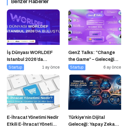
Benzer Haberler
İş Dünyası WORLDEF
GenZ Talks: “Change
Istanbul 2026’da
the Game” – Geleceği
Buluştu
Tasarlayanlar Sahne
Startup
1 ay önce
Startup
6 ay önce
Alıyor!
E-İhracat Yönetimi Nedir
Türkiye’nin Dijital
Etkili E-İhracat Yönetimi
Geleceği: Yapay Zeka