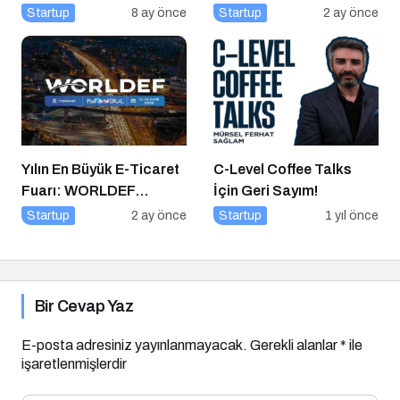
için 10 Altın İpucu
Çağında “BİLGE”
Startup
8 ay önce
Startup
2 ay önce
Hamlesi
Yılın En Büyük E-Ticaret
C-Level Coffee Talks
Fuarı: WORLDEF
İçin Geri Sayım!
Istanbul 2026
Startup
2 ay önce
Startup
1 yıl önce
Bir Cevap Yaz
E-posta adresiniz yayınlanmayacak.
Gerekli alanlar
*
ile
işaretlenmişlerdir