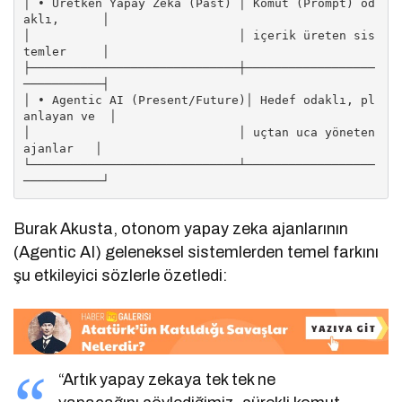
│ • Üretken Yapay Zeka (Past) │ Komut (Prompt) od
aklı,      │

│                             │ içerik üreten sis
temler     │

├─────────────────────────────┼──────────────────
───────────┤

│ • Agentic AI (Present/Future)│ Hedef odaklı, pl
anlayan ve  │

│                             │ uçtan uca yöneten 
ajanlar   │

└─────────────────────────────┴──────────────────
Burak Akusta, otonom yapay zeka ajanlarının
(Agentic AI) geleneksel sistemlerden temel farkını
şu etkileyici sözlerle özetledi:
“Artık yapay zekaya tek tek ne