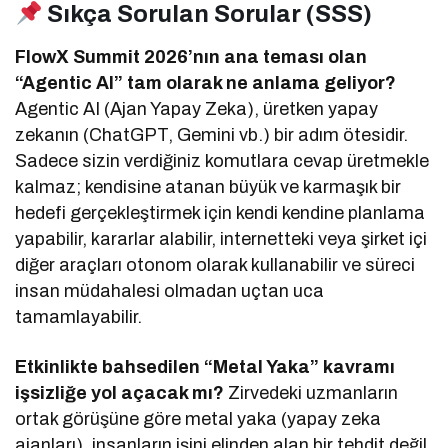
Sıkça Sorulan Sorular (SSS)
FlowX Summit 2026’nın ana teması olan
“Agentic AI” tam olarak ne anlama geliyor?
Agentic AI (Ajan Yapay Zeka), üretken yapay
zekanın (ChatGPT, Gemini vb.) bir adım ötesidir.
Sadece sizin verdiğiniz komutlara cevap üretmekle
kalmaz; kendisine atanan büyük ve karmaşık bir
hedefi gerçekleştirmek için kendi kendine planlama
yapabilir, kararlar alabilir, internetteki veya şirket içi
diğer araçları otonom olarak kullanabilir ve süreci
insan müdahalesi olmadan uçtan uca
tamamlayabilir.
Etkinlikte bahsedilen “Metal Yaka” kavramı
işsizliğe yol açacak mı?
Zirvedeki uzmanların
ortak görüşüne göre metal yaka (yapay zeka
ajanları), insanların işini elinden alan bir tehdit değil,