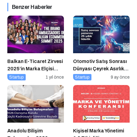
Benzer Haberler
Balkan E-Ticaret Zirvesi
Otomotiv Satış Sonrası
2025’in Marka Elçisi
Dünyası Çeyrek Asırlık
Belli Oldu
Zirve İçin İstanbul’da
Startup
1 yıl önce
Startup
9 ay önce
Buluşuyor
Anadolu Bilişim
Kişisel Marka Yönetimi