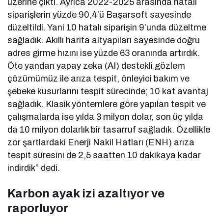
üzerine çıktı. Ayrıca 2022-2025 arasında hatalı
siparişlerin yüzde 90,4’ü Başarsoft sayesinde
düzeltildi. Yani 10 hatalı siparişin 9’unda düzeltme
sağladık. Akıllı harita altyapıları sayesinde doğru
adres girme hızını ise yüzde 63 oranında artırdık.
Öte yandan yapay zeka (AI) destekli gözlem
çözümümüz ile arıza tespit, önleyici bakım ve
şebeke kusurlarını tespit sürecinde; 10 kat avantaj
sağladık. Klasik yöntemlere göre yapılan tespit ve
çalışmalarda ise yılda 3 milyon dolar, son üç yılda
da 10 milyon dolarlık bir tasarruf sağladık. Özellikle
zor şartlardaki Enerji Nakil Hatları (ENH) arıza
tespit süresini de 2,5 saatten 10 dakikaya kadar
indirdik” dedi.
Karbon ayak izi azaltıyor ve
raporluyor