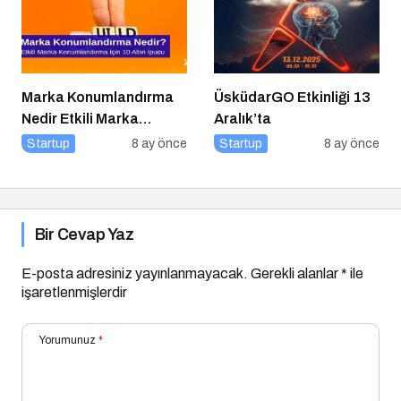
Marka Konumlandırma
ÜsküdarGO Etkinliği 13
Nedir Etkili Marka
Aralık’ta
Konumlandırma İçin 10
Startup
8 ay önce
Startup
8 ay önce
Altın İpucu
Bir Cevap Yaz
E-posta adresiniz yayınlanmayacak.
Gerekli alanlar
*
ile
işaretlenmişlerdir
Yorumunuz
*