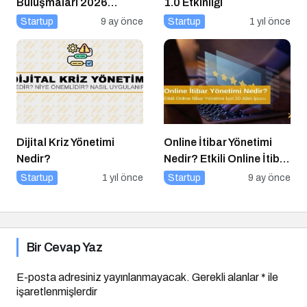
Buluşmaları 2026
1.0 Etkinliği
Danışma Kurulu Güçlü
Startup
9 ay önce
Startup
1 yıl önce
Kadrosuyla Görevine
Başladı
Dijital Kriz Yönetimi
Online İtibar Yönetimi
Nedir?
Nedir? Etkili Online İtibar
Yönetimi İçin 10 Altın
Startup
1 yıl önce
Startup
9 ay önce
İpucu
Bir Cevap Yaz
E-posta adresiniz yayınlanmayacak.
Gerekli alanlar
*
ile
işaretlenmişlerdir