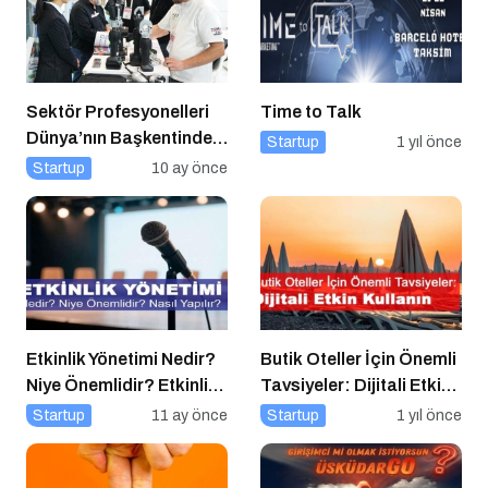
Sektör Profesyonelleri
Time to Talk
Dünya’nın Başkentinde
Startup
1 yıl önce
Buluşacak!
Startup
10 ay önce
Etkinlik Yönetimi Nedir?
Butik Oteller İçin Önemli
Niye Önemlidir? Etkinlik
Tavsiyeler: Dijitali Etkin
Yönetimi Nasıl Yapılır?
Kullanın
Startup
11 ay önce
Startup
1 yıl önce