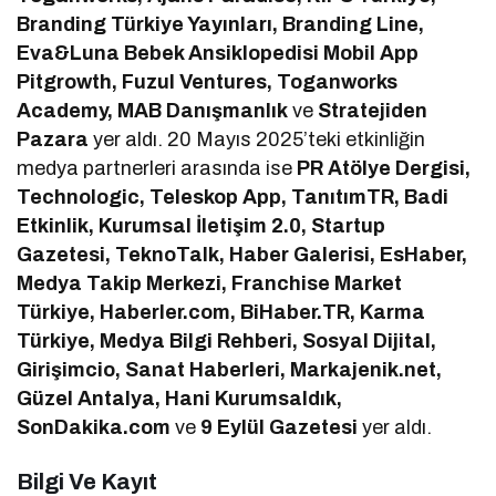
Branding Türkiye Yayınları, Branding Line,
Eva&Luna Bebek Ansiklopedisi Mobil App
Pitgrowth, Fuzul Ventures, Toganworks
Academy, MAB Danışmanlık
ve
Stratejiden
Pazara
yer aldı. 20 Mayıs 2025’teki etkinliğin
medya partnerleri arasında ise
PR Atölye Dergisi,
Technologic, Teleskop App, TanıtımTR, Badi
Etkinlik, Kurumsal İletişim 2.0, Startup
Gazetesi, TeknoTalk, Haber Galerisi, EsHaber,
Medya Takip Merkezi, Franchise Market
Türkiye, Haberler.com, BiHaber.TR, Karma
Türkiye, Medya Bilgi Rehberi, Sosyal Dijital,
Girişimcio, Sanat Haberleri, Markajenik.net,
Güzel Antalya, Hani Kurumsaldık,
SonDakika.com
ve
9 Eylül Gazetesi
yer aldı.
Bilgi Ve Kayıt