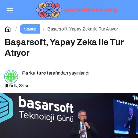
Marka İnisiyatifi Zirvesi 20 Mayıs’ta İstinye
Üniversitesi’nde!
Paylaş
Yorum Yap
Başarsoft, Yapay Zeka ile Tur Atıyor
Startup
Başarsoft, Yapay Zeka ile Tur
Atıyor
Parkulture
tarafından yayınlandı
6dk, 34sn