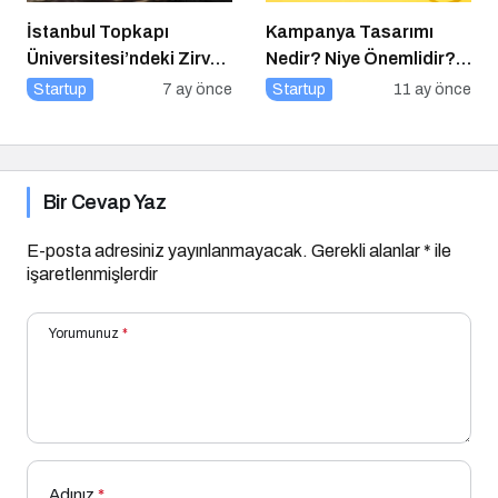
İstanbul Topkapı
Kampanya Tasarımı
Üniversitesi’ndeki Zirve
Nedir? Niye Önemlidir?
ve Ödül Töreni Yoğun
Kampanya Tasarımı
Startup
7 ay önce
Startup
11 ay önce
İlgiyle Gerçekleşti
Nasıl Yapılır?
Bir Cevap Yaz
E-posta adresiniz yayınlanmayacak.
Gerekli alanlar
*
ile
işaretlenmişlerdir
Yorumunuz
*
Adınız
*