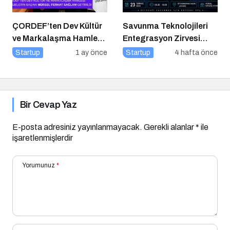
ÇORDEF’ten Dev Kültür
Savunma Teknolojileri
ve Markalaşma Hamlesi:
Entegrasyon Zirvesi
Projelerin Başına Mürsel
Ankara’da
Startup
1 ay önce
Startup
4 hafta önce
Ferhat Sağlam Getirildi
Gerçekleşecek!
Bir Cevap Yaz
E-posta adresiniz yayınlanmayacak.
Gerekli alanlar
*
ile
işaretlenmişlerdir
Yorumunuz
*