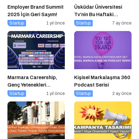
Employer Brand Summit
Üsküdar Üniversitesi
2025 İçin Geri Sayım!
Tv’nin Bu Haftaki
Konuğu Mürsel Ferhat
Startup
1 yıl önce
Startup
7 ay önce
Sağlam Oluyor
Marmara Careership,
Kişisel Markalaşma 360
Genç Yetenekleri
Podcast Serisi
Geleceğin İş Dünyasıyla
Startup
1 yıl önce
Startup
2 ay önce
Buluşturuyor!