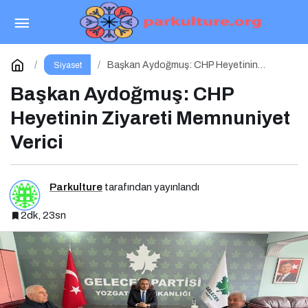
Başkan Saltuk Deniz: “Ya Hep Beraber Ya
Hiçbirimiz!”
Paylaş
Yorum Yap
Başkan Aydoğmuş: CHP Heyetinin
Siyaset
Ziyareti Memnuniyet Verici
Başkan Aydoğmuş: CHP
Heyetinin Ziyareti Memnuniyet
Verici
Parkulture
tarafından yayınlandı
2dk, 23sn