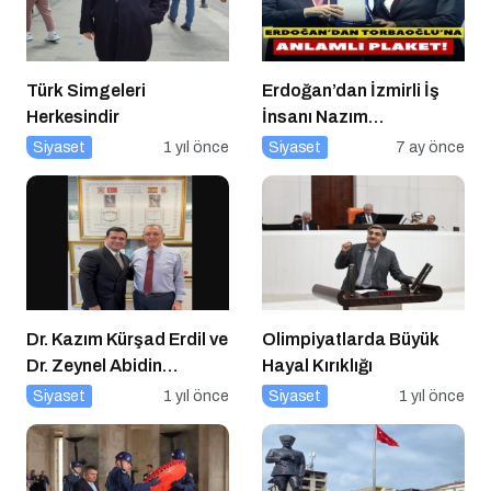
Türk Simgeleri
Erdoğan’dan İzmirli İş
Herkesindir
İnsanı Nazım
Torbaoğlu’na Anlamlı
Siyaset
1 yıl önce
Siyaset
7 ay önce
Plaket
Dr. Kazım Kürşad Erdil ve
Olimpiyatlarda Büyük
Dr. Zeynel Abidin
Hayal Kırıklığı
Erdem’den İş Dünyası
Siyaset
1 yıl önce
Siyaset
1 yıl önce
Buluşması