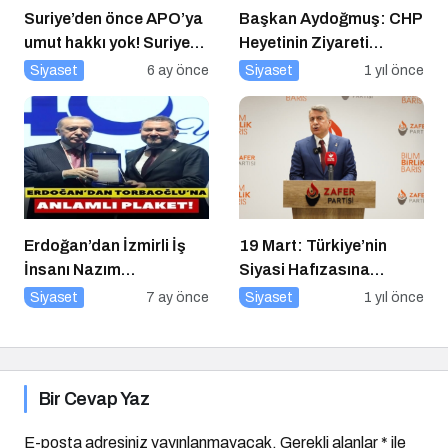
Suriye’den önce APO’ya
Başkan Aydoğmuş: CHP
umut hakkı yok! Suriye
Heyetinin Ziyareti
düzelmeden APO’ya
Memnuniyet Verici
Siyaset
6 ay önce
Siyaset
1 yıl önce
umut hakkı yok!
Erdoğan’dan İzmirli İş
19 Mart: Türkiye’nin
İnsanı Nazım
Siyasi Hafızasına
Torbaoğlu’na Anlamlı
Kazınan Sivil Darbe
Siyaset
7 ay önce
Siyaset
1 yıl önce
Plaket
Bir Cevap Yaz
E-posta adresiniz yayınlanmayacak.
Gerekli alanlar
*
ile