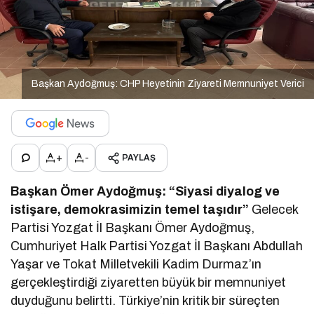
Başkan Aydoğmuş: CHP Heyetinin Ziyareti Memnuniyet Verici
+
-
PAYLAŞ
Başkan Ömer Aydoğmuş: “Siyasi diyalog ve
istişare, demokrasimizin temel taşıdır”
Gelecek
Partisi Yozgat İl Başkanı Ömer Aydoğmuş,
Cumhuriyet Halk Partisi Yozgat İl Başkanı Abdullah
Yaşar ve Tokat Milletvekili Kadim Durmaz’ın
gerçekleştirdiği ziyaretten büyük bir memnuniyet
duyduğunu belirtti. Türkiye’nin kritik bir süreçten