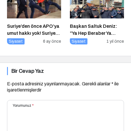
Suriye’den önce APO’ya
Başkan Saltuk Deniz:
umut hakkı yok! Suriye
“Ya Hep Beraber Ya
düzelmeden APO’ya
Hiçbirimiz!”
Siyaset
6 ay önce
Siyaset
1 yıl önce
umut hakkı yok!
Bir Cevap Yaz
E-posta adresiniz yayınlanmayacak.
Gerekli alanlar
*
ile
işaretlenmişlerdir
Yorumunuz
*