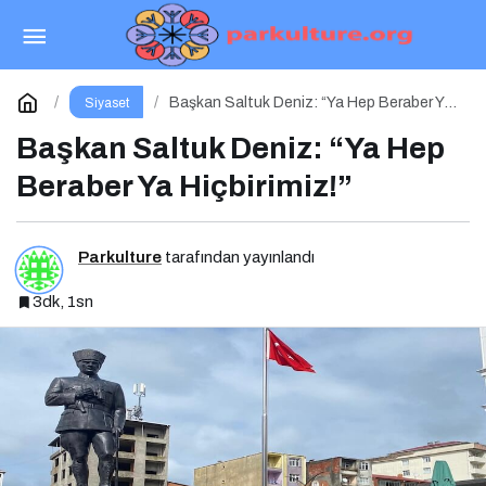
Dr. Kazım Kürşad Erdil ve Dr. Zeynel Abidin
Erdem’den İş Dünyası Buluşması
Paylaş
Yorum Yap
Başkan Saltuk Deniz: “Ya Hep Beraber Ya
Siyaset
Hiçbirimiz!”
Başkan Saltuk Deniz: “Ya Hep
Beraber Ya Hiçbirimiz!”
Parkulture
tarafından yayınlandı
3dk, 1sn