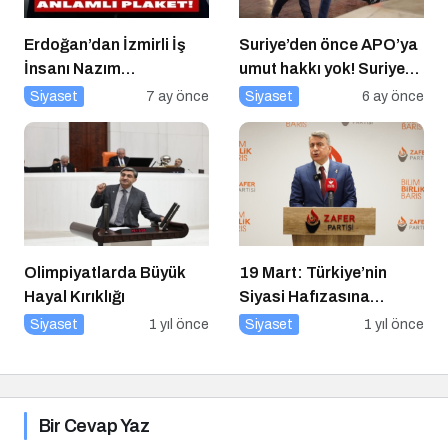
Erdoğan’dan İzmirli İş
Suriye’den önce APO’ya
İnsanı Nazım
umut hakkı yok! Suriye
Torbaoğlu’na Anlamlı
düzelmeden APO’ya
Siyaset
7 ay önce
Siyaset
6 ay önce
Plaket
umut hakkı yok!
Olimpiyatlarda Büyük
19 Mart: Türkiye’nin
Hayal Kırıklığı
Siyasi Hafızasına
Kazınan Sivil Darbe
Siyaset
1 yıl önce
Siyaset
1 yıl önce
Bir Cevap Yaz