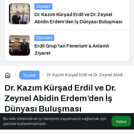
Siyaset
Dr. Kazım Kürşad Erdil ve Dr. Zeynel
Abidin Erdem’den İş Dünyası Buluşması
Ekonomi
Erdil Grup’tan Fenerium’a Anlamlı
Ziyaret
Dr. Kazım Kürşad Erdil ve Dr. Zeynel Abidin
Siyaset
Erdem’den İş Dünyası Buluşması
Dr. Kazım Kürşad Erdil ve Dr.
Zeynel Abidin Erdem’den İş
Dünyası Buluşması
Bu web sitesinde en iyi deneyimi yaşamanızı sağlamak için
Kabul
çerezler kullanılmaktadır.
Parkulture
tarafından yayınlandı