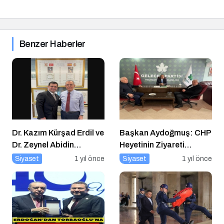
Benzer Haberler
Dr. Kazım Kürşad Erdil ve
Başkan Aydoğmuş: CHP
Dr. Zeynel Abidin
Heyetinin Ziyareti
Erdem’den İş Dünyası
Memnuniyet Verici
Siyaset
1 yıl önce
Siyaset
1 yıl önce
Buluşması