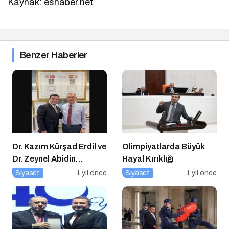
Kaynak: eshaber.net
Benzer Haberler
Dr. Kazım Kürşad Erdil ve
Olimpiyatlarda Büyük
Dr. Zeynel Abidin
Hayal Kırıklığı
Erdem’den İş Dünyası
Siyaset
1 yıl önce
Siyaset
1 yıl önce
Buluşması