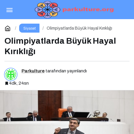
19 Mart: Türkiye’nin Siyasi Hafızasına Kazınan
Sivil Darbe
Paylaş
Yorum Yap
Olimpiyatlarda Büyük Hayal Kırıklığı
Siyaset
Olimpiyatlarda Büyük Hayal
Kırıklığı
Parkulture
tarafından yayınlandı
4dk, 24sn