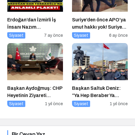
Erdoğan’dan İzmirli İş
Suriye’den önce APO’ya
İnsanı Nazım
umut hakkı yok! Suriye
Torbaoğlu’na Anlamlı
düzelmeden APO’ya
Siyaset
7 ay önce
Siyaset
6 ay önce
Plaket
umut hakkı yok!
Başkan Aydoğmuş: CHP
Başkan Saltuk Deniz:
Heyetinin Ziyareti
“Ya Hep Beraber Ya
Memnuniyet Verici
Hiçbirimiz!”
Siyaset
1 yıl önce
Siyaset
1 yıl önce
Bir Cevap Yaz