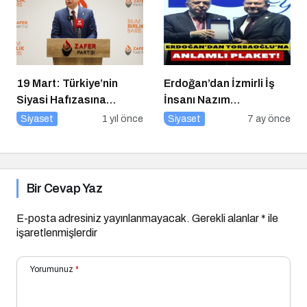
19 Mart: Türkiye’nin
Erdoğan’dan İzmirli İş
Siyasi Hafızasına
İnsanı Nazım
Kazınan Sivil Darbe
Torbaoğlu’na Anlamlı
Siyaset
1 yıl önce
Siyaset
7 ay önce
Plaket
Bir Cevap Yaz
E-posta adresiniz yayınlanmayacak.
Gerekli alanlar
*
ile
işaretlenmişlerdir
Yorumunuz
*