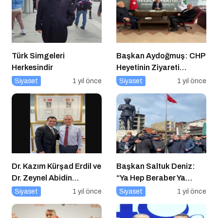
Türk Simgeleri
Başkan Aydoğmuş: CHP
Herkesindir
Heyetinin Ziyareti
Memnuniyet Verici
Siyaset
1 yıl önce
Siyaset
1 yıl önce
Dr. Kazım Kürşad Erdil ve
Başkan Saltuk Deniz:
Dr. Zeynel Abidin
“Ya Hep Beraber Ya
Erdem’den İş Dünyası
Hiçbirimiz!”
Siyaset
1 yıl önce
Siyaset
1 yıl önce
Buluşması