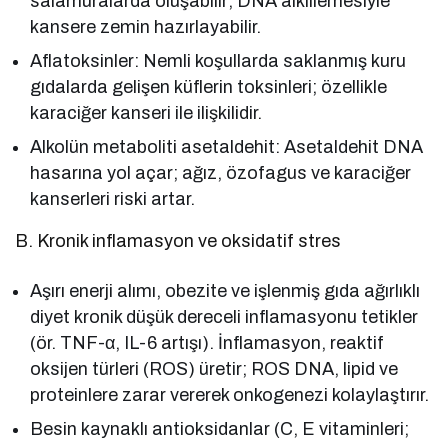
salamuralarda oluşabilir; DNA alkillemesiyle
kansere zemin hazırlayabilir.
Aflatoksinler: Nemli koşullarda saklanmış kuru
gıdalarda gelişen küflerin toksinleri; özellikle
karaciğer kanseri ile ilişkilidir.
Alkolün metaboliti asetaldehit: Asetaldehit DNA
hasarına yol açar; ağız, özofagus ve karaciğer
kanserleri riski artar.
B. Kronik inflamasyon ve oksidatif stres
Aşırı enerji alımı, obezite ve işlenmiş gıda ağırlıklı
diyet kronik düşük dereceli inflamasyonu tetikler
(ör. TNF-α, IL-6 artışı). İnflamasyon, reaktif
oksijen türleri (ROS) üretir; ROS DNA, lipid ve
proteinlere zarar vererek onkogenezi kolaylaştırır.
Besin kaynaklı antioksidanlar (C, E vitaminleri;