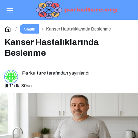
Polikistik Over Sendromu ve Beslenme
Paylaş
Yorum Yap
Kanser Hastalıklarında Beslenme
Sağlık
Kanser Hastalıklarında
Beslenme
Parkulture
tarafından yayınlandı
11dk, 30sn