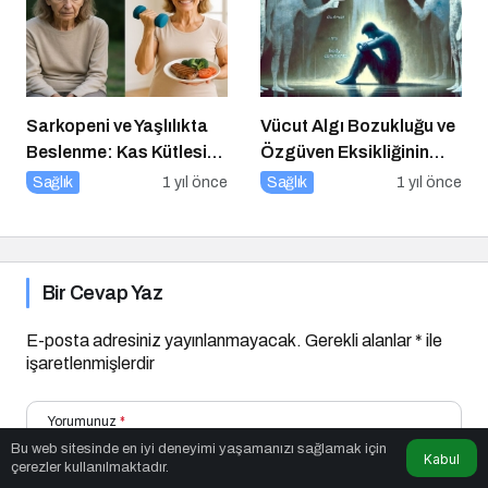
Sarkopeni ve Yaşlılıkta
Vücut Algı Bozukluğu ve
Beslenme: Kas Kütlesi
Özgüven Eksikliğinin
Nasıl Korunur?
Görünmeyen Kökleri
Sağlık
1 yıl önce
Sağlık
1 yıl önce
Bir Cevap Yaz
E-posta adresiniz yayınlanmayacak.
Gerekli alanlar
*
ile
işaretlenmişlerdir
Yorumunuz
*
Bu web sitesinde en iyi deneyimi yaşamanızı sağlamak için
Kabul
çerezler kullanılmaktadır.